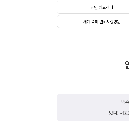
첨단 의료장비
세계 속의 연세사랑병원
방
떴다! 내고