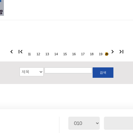
chevron_left
first_page
chevron_right
last_page
11
12
13
14
15
16
17
18
19
20
검색