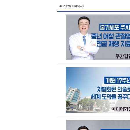
281개(
20
/29페이지)