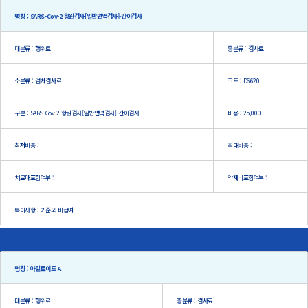
명칭 : SARS-Cov-2 항원검사[일반면역검사]-간이검사
대분류 : 행위료
중분류 : 검사료
소분류 : 검체검사료
코드 : D6620
구분 : SARS-Cov-2 항원검사[일반면역검사]-간이검사
비용 : 25,000
최저비용 :
최대비용 :
치료대포함여부 :
약제비포함여부 :
특이사항 : 기준외 비급여
명칭 : 아밀로이드 A
대분류 : 행위료
중분류 : 검사료