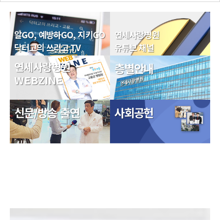
알GO, 예방하GO, 지키GO
연세사랑병원
닥터고의 쓰리고 TV
유튜브 채널
연세사랑병원
층별안내
WEBZINE
신문/방송 출연
사회공헌