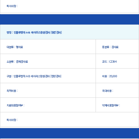
특이사항 :
명칭 : 인플루엔자 A·B 바이러스항원검사 [현장검사]
대분류 : 행위료
중분류 : 검사료
소분류 : 검체검사료
코드 : CZ394
구분 : 인플루엔자 A·B 바이러스항원검사 [현장검사]
비용 : 35,000
최저비용 :
최대비용 :
치료대포함여부 :
약제비포함여부 :
특이사항 :