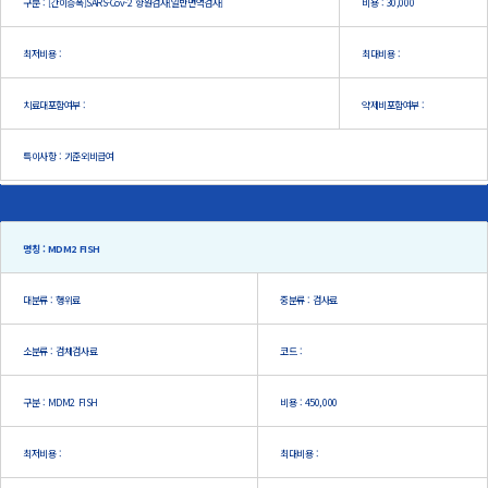
구분 : [간이증폭]SARS-Cov-2 항원검사[일반면역검사]
비용 : 30,000
최저비용 :
최대비용 :
치료대포함여부 :
약제비포함여부 :
특이사항 : 기준외비급여
명칭 : MDM2 FISH
대분류 : 행위료
중분류 : 검사료
소분류 : 검체검사료
코드 :
구분 : MDM2 FISH
비용 : 450,000
최저비용 :
최대비용 :