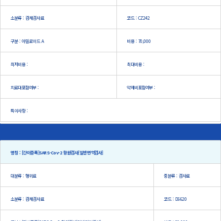
소분류 : 검체검사료
코드 : CZ242
구분 : 아밀로이드 A
비용 : 70,000
최저비용 :
최대비용 :
치료대포함여부 :
약제비포함여부 :
특이사항 :
명칭 : [간이증폭]SARS-Cov-2 항원검사[일반면역검사]
대분류 : 행위료
중분류 : 검사료
소분류 : 검체검사료
코드 : D6620