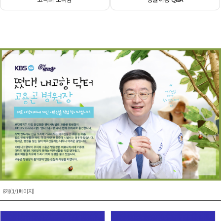
8개(
1
/1페이지)