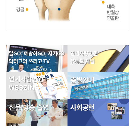
알GO, 예방하GO, 지키GO
연세사랑병원
닥터고의 쓰리고 TV
유튜브 채널
연세사랑병원
층별안내
WEBZINE
신문/방송 출연
사회공헌