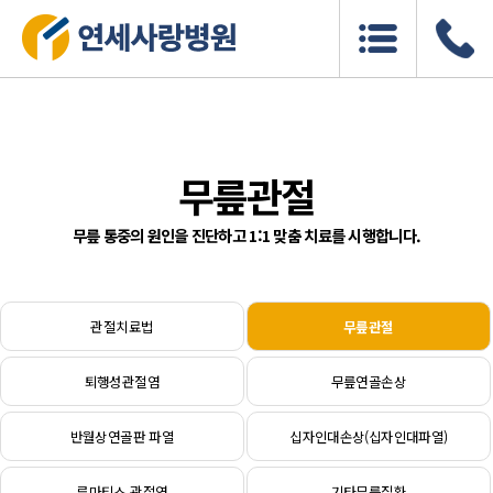
무릎관절
무릎 통중의 원인을 진단하고 1:1 맞춤 치료를 시행합니다.
관절치료법
무릎관절
퇴행성관절염
무릎연골손상
반월상연골판 파열
십자인대손상(십자인대파열)
류마티스 관절염
기타무릎질환