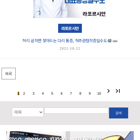
라포르시안
허리 굽히면 잦아드는 다리 통증, 척추관협착증일수도
2021-10-22
목록
chevron_right
last_page
1
2
3
4
5
6
7
8
9
10
검색
알GO, 예방하GO, 지키GO
연세사랑병원