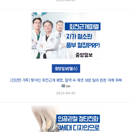
중앙일보[헬스]
[건강한 가족] 찢어진 회전근개 봉합, 혈액 속 재생 성분 발라 튼튼 어깨 회복
2023-04-05