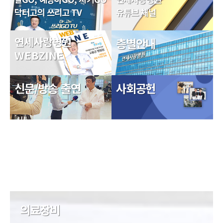
닥터고의 쓰리고 TV
유튜브 채널
연세사랑병원
층별안내
WEBZINE
신문/방송 출연
사회공헌
의료장비