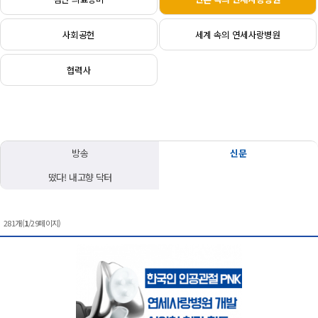
사회공헌
세계 속의 연세사랑병원
협력사
방송
신문
떴다! 내고향 닥터
281개(
1
/29페이지)