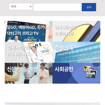
검색
알GO, 예방하GO, 지키GO
연세사랑병원
닥터고의 쓰리고 TV
유튜브 채널
연세사랑병원
층별안내
WEBZINE
신문/방송 출연
사회공헌