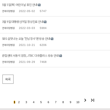
5월 5일(목) 어린이날 휴진 안내
연세사랑병원
2022-05-02
5747
3월 9일 대통령선거일 정상진료 안내
연세사랑병원
2022-03-03
5984
SBS 살맛나는 오늘 '전남 장수'편 방송 안내
연세사랑병원
2021-10-21
6206
관절센터 서동석 원장, JTBC 다큐플러스 방송 안내
연세사랑병원
2021-09-29
7468
목록
chevron_right
last_page
1
2
3
4
5
6
7
8
9
10