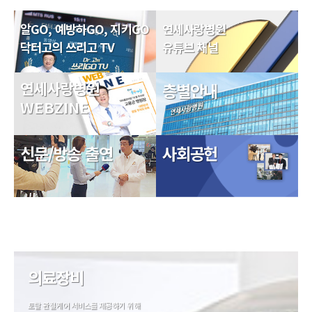
알GO, 예방하GO, 지키GO
연세사랑병원
닥터고의 쓰리고 TV
유튜브 채널
연세사랑병원
층별안내
WEBZINE
신문/방송 출연
사회공헌
의료장비
토탈 관절케어 서비스를 제공하기 위해