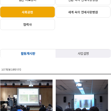
사회공헌
세계 속의 연세사랑병원
협력사
활동게시판
사업설명
107개(
9
/18페이지)