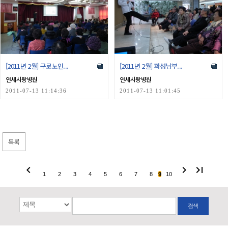
[2011년 2월] 구로노인...
[2011년 2월] 화성남부...
연세사랑병원
연세사랑병원
2011-07-13 11:14:36
2011-07-13 11:01:45
목록
chevron_left
chevron_right
last_page
1
2
3
4
5
6
7
8
9
10
검색