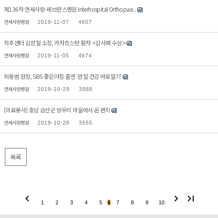
제136차 연세사랑-세브란스병원 Interhospital Orthopae...
연세사랑병원
2019-11-07
4807
척추센터 김성철 소장, 카자흐스탄 환자 <감사패 수상>
연세사랑병원
2019-11-05
4674
허동범 원장, SBS 좋은아침 출연 '관절 건강 바로알기'
연세사랑병원
2019-10-29
3888
[의료봉사] 충남 금산군 방우리 마을에서 온 편지
연세사랑병원
2019-10-28
3555
목록
chevron_left
chevron_right
last_page
1
2
3
4
5
6
7
8
9
10