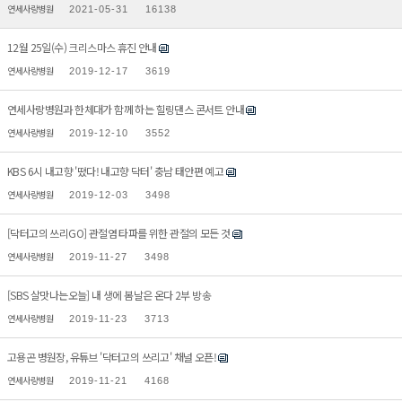
연세사랑병원
2021-05-31
16138
12월 25일(수) 크리스마스 휴진 안내
연세사랑병원
2019-12-17
3619
연세사랑병원과 한체대가 함께 하는 힐링댄스 콘서트 안내
연세사랑병원
2019-12-10
3552
KBS 6시 내고향 '떴다! 내고향 닥터' 충남 태안편 예고
연세사랑병원
2019-12-03
3498
[닥터고의 쓰리GO] 관절염 타파를 위한 관절의 모든 것
연세사랑병원
2019-11-27
3498
[SBS 살맛나는오늘] 내 생에 봄날은 온다 2부 방송
연세사랑병원
2019-11-23
3713
고용곤 병원장, 유튜브 '닥터고의 쓰리고' 채널 오픈!
연세사랑병원
2019-11-21
4168