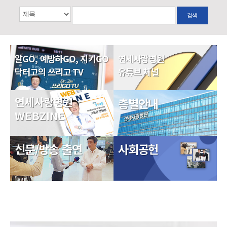
검색
알GO, 예방하GO, 지키GO
연세사랑병원
닥터고의 쓰리고 TV
유튜브 채널
연세사랑병원
층별안내
WEBZINE
신문/방송 출연
사회공헌