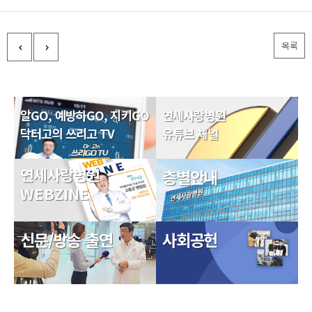
목록
알GO, 예방하GO, 지키GO
연세사랑병원
닥터고의 쓰리고 TV
유튜브 채널
연세사랑병원
층별안내
WEBZINE
신문/방송 출연
사회공헌