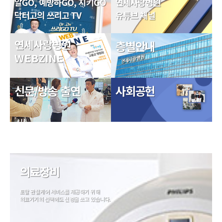
알GO, 예방하GO, 지키GO
연세사랑병원
닥터고의 쓰리고 TV
유튜브 채널
연세사랑병원
층별안내
WEBZINE
신문/방송 출연
사회공헌
의료장비
토탈 관절케어 서비스를 제공하기 위해
의료기기의 선택에도 신경을 쓰고 있습니다.